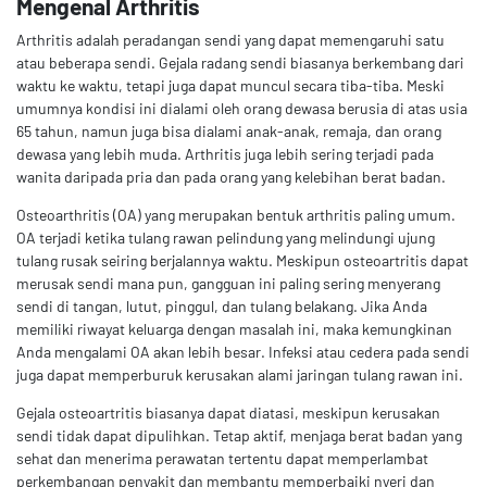
Mengenal Arthritis
Arthritis adalah peradangan sendi yang dapat memengaruhi satu
atau beberapa sendi. Gejala radang sendi biasanya berkembang dari
waktu ke waktu, tetapi juga dapat muncul secara tiba-tiba. Meski
umumnya kondisi ini dialami oleh orang dewasa berusia di atas usia
65 tahun, namun juga bisa dialami anak-anak, remaja, dan orang
dewasa yang lebih muda. Arthritis juga lebih sering terjadi pada
wanita daripada pria dan pada orang yang kelebihan berat badan.
Osteoarthritis (OA) yang merupakan bentuk arthritis paling umum.
OA terjadi ketika tulang rawan pelindung yang melindungi ujung
tulang rusak seiring berjalannya waktu. Meskipun osteoartritis dapat
merusak sendi mana pun, gangguan ini paling sering menyerang
sendi di tangan, lutut, pinggul, dan tulang belakang. Jika Anda
memiliki riwayat keluarga dengan masalah ini, maka kemungkinan
Anda mengalami OA akan lebih besar. Infeksi atau cedera pada sendi
juga dapat memperburuk kerusakan alami jaringan tulang rawan ini.
Gejala osteoartritis biasanya dapat diatasi, meskipun kerusakan
sendi tidak dapat dipulihkan. Tetap aktif, menjaga berat badan yang
sehat dan menerima perawatan tertentu dapat memperlambat
perkembangan penyakit dan membantu memperbaiki nyeri dan