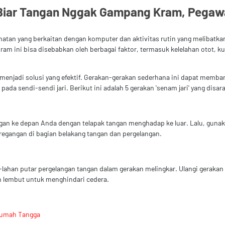
 Biar Tangan Nggak Gampang Kram, Pegaw
atan yang berkaitan dengan komputer dan aktivitas rutin yang melibatkan
ram ini bisa disebabkan oleh berbagai faktor, termasuk kelelahan otot, ku
a menjadi solusi yang efektif. Gerakan-gerakan sederhana ini dapat mem
i pada sendi-sendi jari. Berikut ini adalah 5 gerakan 'senam jari' yang di
an ke depan Anda dengan telapak tangan menghadap ke luar. Lalu, gunaka
eregangan di bagian belakang tangan dan pergelangan.
lahan putar pergelangan tangan dalam gerakan melingkar. Ulangi gerakan 
n lembut untuk menghindari cedera.
Rumah Tangga