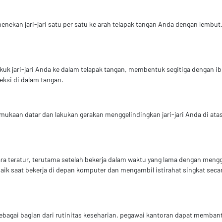
enekan jari-jari satu per satu ke arah telapak tangan Anda dengan lembut.
uk jari-jari Anda ke dalam telapak tangan, membentuk segitiga dengan ibu 
eksi di dalam tangan.
mukaan datar dan lakukan gerakan menggelindingkan jari-jari Anda di at
 teratur, terutama setelah bekerja dalam waktu yang lama dengan menggun
baik saat bekerja di depan komputer dan mengambil istirahat singkat se
ebagai bagian dari rutinitas keseharian, pegawai kantoran dapat membant