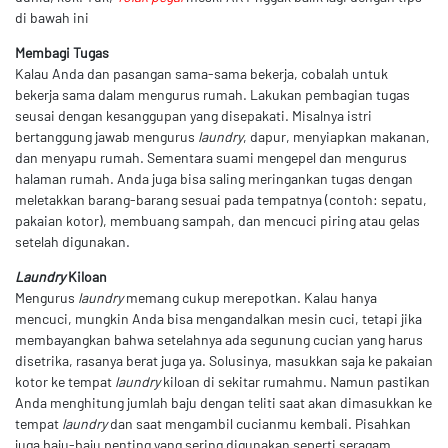
di bawah ini
Membagi Tugas
Kalau Anda dan pasangan sama-sama bekerja, cobalah untuk
bekerja sama dalam mengurus rumah. Lakukan pembagian tugas
seusai dengan kesanggupan yang disepakati. Misalnya istri
bertanggung jawab mengurus
laundry
, dapur, menyiapkan makanan,
dan menyapu rumah. Sementara suami mengepel dan mengurus
halaman rumah. Anda juga bisa saling meringankan tugas dengan
meletakkan barang-barang sesuai pada tempatnya (contoh: sepatu,
pakaian kotor), membuang sampah, dan mencuci piring atau gelas
setelah digunakan.
Laundry
Kiloan
Mengurus
laundry
memang cukup merepotkan. Kalau hanya
mencuci, mungkin Anda bisa mengandalkan mesin cuci, tetapi jika
membayangkan bahwa setelahnya ada segunung cucian yang harus
disetrika, rasanya berat juga ya. Solusinya, masukkan saja ke pakaian
kotor ke tempat
laundry
kiloan di sekitar rumahmu. Namun pastikan
Anda menghitung jumlah baju dengan teliti saat akan dimasukkan ke
tempat
laundry
dan saat mengambil cucianmu kembali. Pisahkan
juga baju-baju penting yang sering digunakan seperti seragam