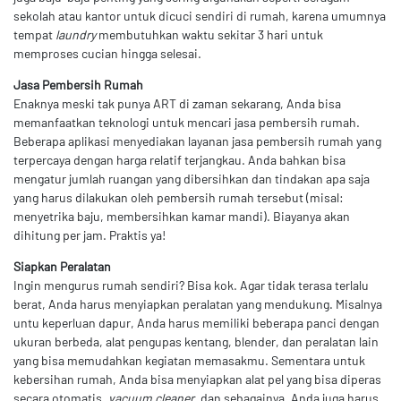
sekolah atau kantor untuk dicuci sendiri di rumah, karena umumnya
tempat
laundry
membutuhkan waktu sekitar 3 hari untuk
memproses cucian hingga selesai.
Jasa Pembersih Rumah
Enaknya meski tak punya ART di zaman sekarang, Anda bisa
memanfaatkan teknologi untuk mencari jasa pembersih rumah.
Beberapa aplikasi menyediakan layanan jasa pembersih rumah yang
terpercaya dengan harga relatif terjangkau. Anda bahkan bisa
mengatur jumlah ruangan yang dibersihkan dan tindakan apa saja
yang harus dilakukan oleh pembersih rumah tersebut (misal:
menyetrika baju, membersihkan kamar mandi). Biayanya akan
dihitung per jam. Praktis ya!
Siapkan Peralatan
Ingin mengurus rumah sendiri? Bisa kok. Agar tidak terasa terlalu
berat, Anda harus menyiapkan peralatan yang mendukung. Misalnya
untu keperluan dapur, Anda harus memiliki beberapa panci dengan
ukuran berbeda, alat pengupas kentang, blender, dan peralatan lain
yang bisa memudahkan kegiatan memasakmu. Sementara untuk
kebersihan rumah, Anda bisa menyiapkan alat pel yang bisa diperas
secara otomatis,
vacuum cleaner
, dan sebagainya. Anda juga harus