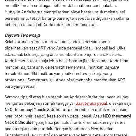
memiliki mesin cuci agar lebih mudah saat mencuci pakaian.
Mungkin Anda harus mengeluarkan biaya besar untuk melengkapi
peralatanmu, tetapi barang-barang tersebut bisa digunakan selama
beberapa tahun, jadi Anda tidak perlu merasa rugi.
Daycare Terpercaya
Selain urusan rumah, merawat anak adalah hal yang perlu
diperhatikan saat ART yang Anda percayai tidak kembali lagi. Jika
ada sanak keluarga yang bisa membantu mengurus anak selama
Anda bekerja,tentu saja lebih baik. Namun jika tidak ada, Anda bisa
mencari
daycare
untuk alternatif sementara. Pastikan
daycare
tersebut memiliki fasilitas yang baik dan tenaga kerja yang
profesional. Sementara itu, Anda bisa mencoba menemukan ART
baru yang sesuai.
Semoga tips di atas bisa membuat Anda terhindar dari pegal akibat
mengurus pekerjaan rumah tangga ya.
Saat terasa pegal
, oleskan saja
NEO rheumacyl Muscle & Joint
untuk meredakan untuk meredakan
nyeri otot, nyeri sendi, keseleo dan pegal-pegal. Atau
NEO rheumacyl
Neck & Shoulder
yang bisa jadi solusi untuk meredakan nyeri otot
pada tengkuk dan pundak. Dengan kandungan Menthol dan
Eucaplyptus (kayu putih) dan aroma yang lembut efek aroma terapi,