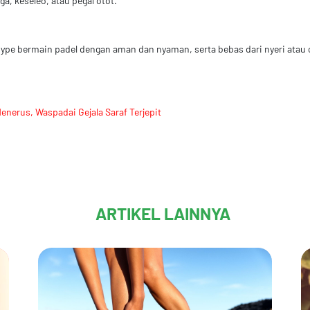
a, keseleo, atau pegal otot.
n hype bermain padel dengan aman dan nyaman, serta bebas dari nyeri at
nerus, Waspadai Gejala Saraf Terjepit
ARTIKEL LAINNYA