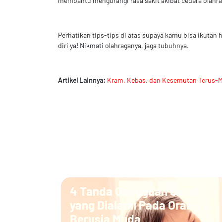
membantu mengurangi rasa sakit akibat cedera olahrag
Perhatikan tips-tips di atas supaya kamu bisa ikuta
diri ya! Nikmati olahraganya, jaga tubuhnya.
Artikel Lainnya:
Kram, Kebas, dan Kesemutan Terus-Me
4 Tanda Gangguan Saraf
yang Dialami Pada Orang
Berusia Muda