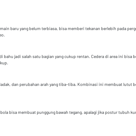
main baru yang belum terbiasa, bisa memberi tekanan berlebih pada perge
eo.
 bahu jadi salah satu bagian yang cukup rentan. Cedera di area ini bisa 
ukup.
dadak, dan perubahan arah yang tiba-tiba. Kombinasi ini membuat lutut be
a bisa membuat punggung bawah tegang, apalagi jika postur tubuh kuran