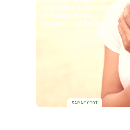
Kesemutan pada Usia 40-
an, Kapan Harus
Menghubungi Dokter?
SARAF OTOT