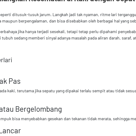
 seperti ditusuk-tusuk jarum. Langkah jadi tak nyaman, ritme lari tergan
ula maupun berpengalaman, dan bisa disebabkan oleh berbagai hal yang seb
bahaya jika hanya terjadi sesekali, tetapi tetap perlu dipahami penyeba
i tubuh sedang memberi sinyal adanya masalah pada aliran darah, saraf, a
lari
dak Pas
a kaki, terutama jika sepatu yang dipakai terlalu sempit atau tidak sesu
l atau Bergelombang
umpuk bisa menyebabkan gesekan dan tekanan tidak merata, sehingga mem
 Lancar