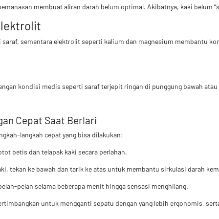
pemanasan membuat aliran darah belum optimal. Akibatnya, kaki belum “si
ektrolit
i saraf, sementara elektrolit seperti kalium dan magnesium membantu kont
gan kondisi medis seperti saraf terjepit ringan di punggung bawah atau
an Cepat Saat Berlari
angkah-langkah cepat yang bisa dilakukan:
otot betis dan telapak kaki secara perlahan.
aki, tekan ke bawah dan tarik ke atas untuk membantu sirkulasi darah kem
n pelan-pelan selama beberapa menit hingga sensasi menghilang.
pertimbangkan untuk mengganti sepatu dengan yang lebih ergonomis, serta