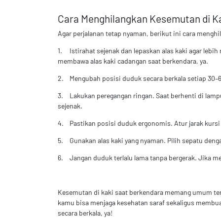
Cara Menghilangkan Kesemutan di K
Agar perjalanan tetap nyaman, berikut ini cara mengh
1.
Istirahat sejenak dan lepaskan alas kaki agar lebi
membawa alas kaki cadangan saat berkendara, ya.
2.
Mengubah posisi duduk secara berkala setiap 30–6
3.
Lakukan peregangan ringan. Saat berhenti di lamp
sejenak.
4.
Pastikan posisi duduk ergonomis. Atur jarak kurs
5.
Gunakan alas kaki yang nyaman. Pilih sepatu denga
6.
Jangan duduk terlalu lama tanpa bergerak. Jika m
Kesemutan di kaki saat berkendara memang umum terjad
kamu bisa menjaga kesehatan saraf sekaligus membuat
secara berkala, ya!