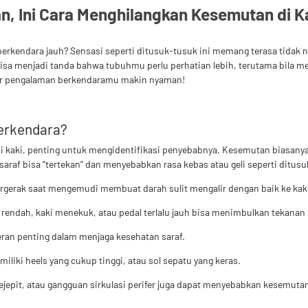
, Ini Cara Menghilangkan Kesemutan di Ka
erkendara jauh? Sensasi seperti ditusuk-tusuk ini memang terasa tidak 
bisa menjadi tanda bahwa tubuhmu perlu perhatian lebih, terutama bila m
gar pengalaman berkendaramu makin nyaman!
erkendara?
ki, penting untuk mengidentifikasi penyebabnya. Kesemutan biasanya ter
saraf bisa “tertekan” dan menyebabkan rasa kebas atau geli seperti ditus
 bergerak saat mengemudi membuat darah sulit mengalir dengan baik ke kak
 rendah, kaki menekuk, atau pedal terlalu jauh bisa menimbulkan tekanan
eran penting dalam menjaga kesehatan saraf.
iliki heels yang cukup tinggi, atau sol sepatu yang keras.
kejepit, atau gangguan sirkulasi perifer juga dapat menyebabkan kesemuta