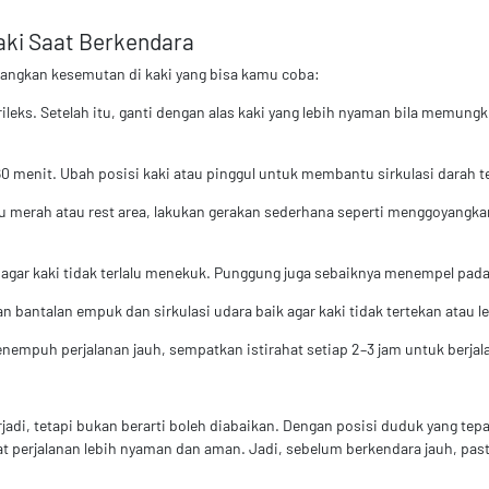
aki Saat Berkendara
ilangkan kesemutan di kaki yang bisa kamu coba:
h rileks. Setelah itu, ganti dengan alas kaki yang lebih nyaman bila memun
0 menit. Ubah posisi kaki atau pinggul untuk membantu sirkulasi darah te
u merah atau rest area, lakukan gerakan sederhana seperti menggoyangkan
i agar kaki tidak terlalu menekuk. Punggung juga sebaiknya menempel pada
n bantalan empuk dan sirkulasi udara baik agar kaki tidak tertekan atau 
enempuh perjalanan jauh, sempatkan istirahat setiap 2–3 jam untuk berja
i, tetapi bukan berarti boleh diabaikan. Dengan posisi duduk yang tepat,
 perjalanan lebih nyaman dan aman. Jadi, sebelum berkendara jauh, past