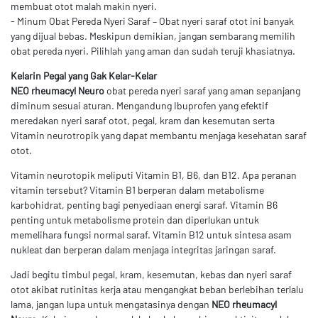
membuat otot malah makin nyeri.
- Minum Obat Pereda Nyeri Saraf – Obat nyeri saraf otot ini banyak
yang dijual bebas. Meskipun demikian, jangan sembarang memilih
obat pereda nyeri. Pilihlah yang aman dan sudah teruji khasiatnya.
Kelarin Pegal yang Gak Kelar-Kelar
NEO rheumacyl Neuro
obat pereda nyeri saraf yang aman sepanjang
diminum sesuai aturan. Mengandung Ibuprofen yang efektif
meredakan nyeri saraf otot, pegal, kram dan kesemutan serta
Vitamin neurotropik yang dapat membantu menjaga kesehatan saraf
otot.
Vitamin neurotopik meliputi Vitamin B1, B6, dan B12. Apa peranan
vitamin tersebut? Vitamin B1 berperan dalam metabolisme
karbohidrat, penting bagi penyediaan energi saraf. Vitamin B6
penting untuk metabolisme protein dan diperlukan untuk
memelihara fungsi normal saraf. Vitamin B12 untuk sintesa asam
nukleat dan berperan dalam menjaga integritas jaringan saraf.
Jadi begitu timbul pegal, kram, kesemutan, kebas dan nyeri saraf
otot akibat rutinitas kerja atau mengangkat beban berlebihan terlalu
lama, jangan lupa untuk mengatasinya dengan
NEO rheumacyl